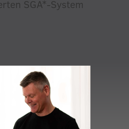
zierten SGA*-System